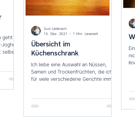
r
Susi Läderach
15. Dez. 2021
1 Min. Lesezeit
Wi
n geht
Übersicht im
Ei
Küchenschrank
ni
Kn
Ich liebe eine Auswahl an Nüssen,
fü
Samen und Trockenfrüchten, die ich
gr
für viele verschiedene Gerichte immer
wieder aus dem Schrank nehme....