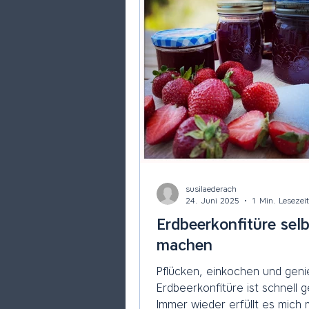
susilaederach
24. Juni 2025
1 Min. Lesezeit
Erdbeerkonfitüre selb
machen
Pflücken, einkochen und geni
Erdbeerkonfitüre ist schnell 
Immer wieder erfüllt es mich 