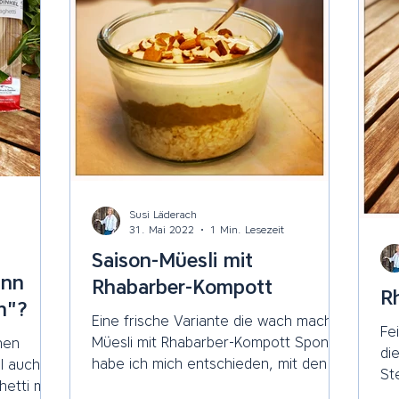
Susi Läderach
31. Mai 2022
1 Min. Lesezeit
Saison-Müesli mit
ann
Rhabarber-Kompott
Rh
n"?
Eine frische Variante die wach macht!
Fe
Müesli mit Rhabarber-Kompott Spontan
hen
di
habe ich mich entschieden, mit den
l auch
Stec
frisch gepflückten...
wi