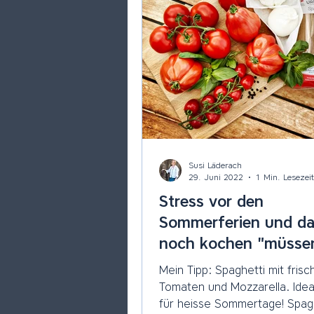
Susi Läderach
29. Juni 2022
1 Min. Lesezeit
Stress vor den
Sommerferien und d
noch kochen "müsse
Mein Tipp: Spaghetti mit frisc
Tomaten und Mozzarella. Idea
für heisse Sommertage! Spaghetti mit