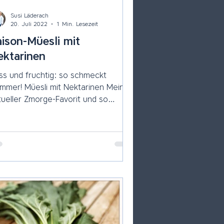
Susi Läderach
20. Juli 2022
1 Min. Lesezeit
aison-Müesli mit
ektarinen
ss und fruchtig: so schmeckt
esli mit Nektarinen Mein
tueller Zmorge-Favorit und so
schnell gemacht! Müesli-Rezept •...