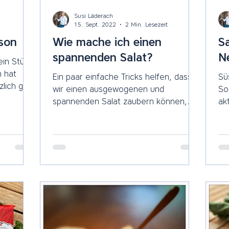
Susi Läderach
15. Sept. 2022
2 Min. Lesezeit
ison
Wie mache ich einen
S
spannenden Salat?
N
 ein Stück
Ein paar einfache Tricks helfen, dass
Sü
lich gibt
wir einen ausgewogenen und
Sommer! Mü
spannenden Salat zaubern können,
ak
der nie langweilig wird! Der Körper...