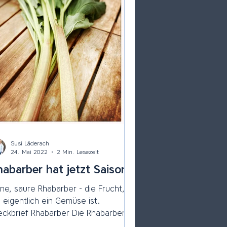
Susi Läderach
24. Mai 2022
2 Min. Lesezeit
abarber hat jetzt Saison
ine, saure Rhabarber - die Frucht,
e eigentlich ein Gemüse ist.
kbrief Rhabarber Die Rhabarber
rd häufig zu Süssspeisen...