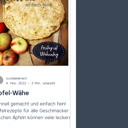
susilaederach
4. Nov. 2022
2 Min. Lesezeit
pfel-Wähe
hnell gemacht und einfach fein!
felrezepte für alle Geschmäcker Mit
ischen Äpfeln können viele leckere
zepte gekocht werden....