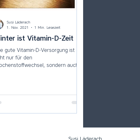
Susi Läderach
1. Nov. 2021
1 Min. Lesezeit
nter ist Vitamin-D-Zeit
ne gute Vitamin-D-Versorgung ist
cht nur für den
ochenstoffwechsel, sondern auch
r die gesamte Gesundheit von
osser Bedeutung!...
Susi Läderach