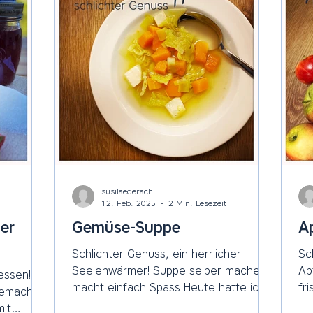
susilaederach
12. Feb. 2025
2 Min. Lesezeit
er
Gemüse-Suppe
A
Schlichter Genuss, ein herrlicher
Sc
Seelenwärmer! Suppe selber machen
Ap
essen!
macht einfach Spass Heute hatte ich
fr
gemacht
Lust auf ein feines und...
Re
mit