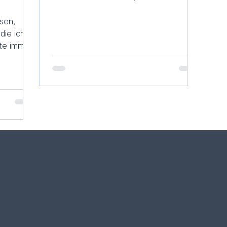
für die gesamte Gesundheit von
ssen,
grosser Bedeutung!...
die ich
hte immer
e....