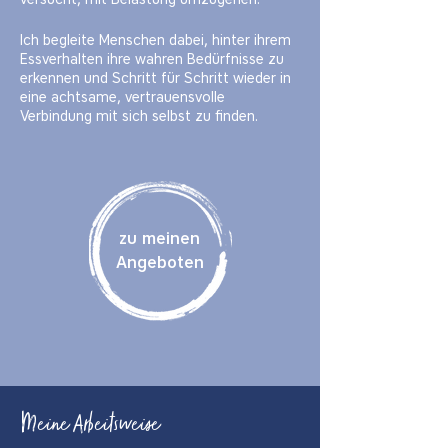
Ich begleite Menschen dabei, hinter ihrem
Essverhalten ihre wahren Bedürfnisse zu
erkennen und Schritt für Schritt wieder in
eine achtsame, vertrauensvolle
Verbindung mit sich selbst zu finden.
zu meinen
Angeboten
Meine Arbeitsweise