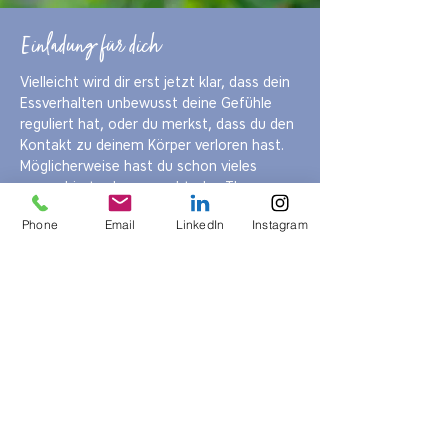
Einladung für dich
Vielleicht wird dir erst jetzt klar, dass dein
Essverhalten unbewusst deine Gefühle
reguliert hat, oder du merkst, dass du den
Kontakt zu deinem Körper verloren hast.
Möglicherweise hast du schon vieles
ausprobiert oder versucht, das Thema
alleine zu lösen.
Phone
Email
LinkedIn
Instagram
Gerade jetzt kann der Moment sein, in
dem du beginnst, dich selbst besser zu
verstehen – ohne Druck und ohne
Bewertung.
Veränderung beginnt nicht mit einem
Ernährungsplan. Sondern mit einem
Gespräch.
Vereinbare ein unverbindliches
Kennenlerngespräch – ich freue mich, dich